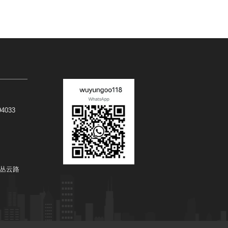
94033
丛云路