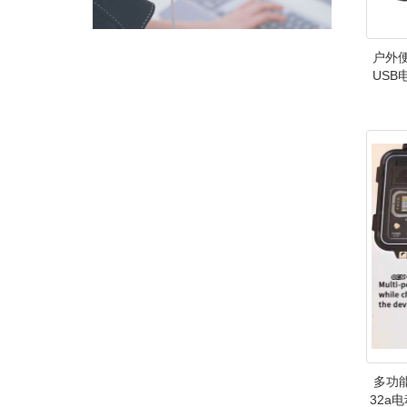
户外便
USB
多功能
32a